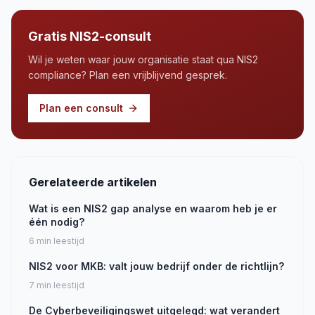
Gratis NIS2-consult
Wil je weten waar jouw organisatie staat qua NIS2
compliance? Plan een vrijblijvend gesprek.
Plan een consult
Gerelateerde artikelen
Wat is een NIS2 gap analyse en waarom heb je er
één nodig?
6
min leestijd
NIS2 voor MKB: valt jouw bedrijf onder de richtlijn?
7
min leestijd
De Cyberbeveiligingswet uitgelegd: wat verandert